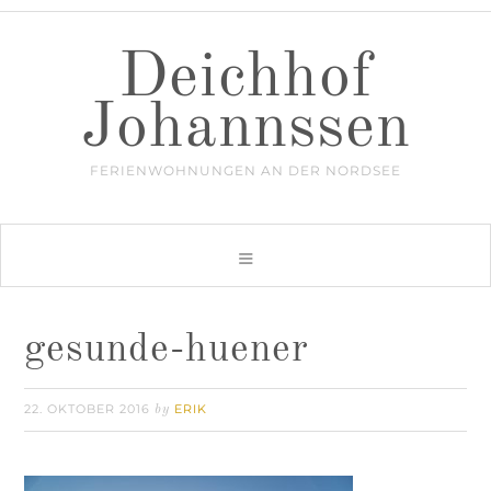
Deichhof
Johannssen
FERIENWOHNUNGEN AN DER NORDSEE
gesunde-huener
22. OKTOBER 2016
ERIK
by