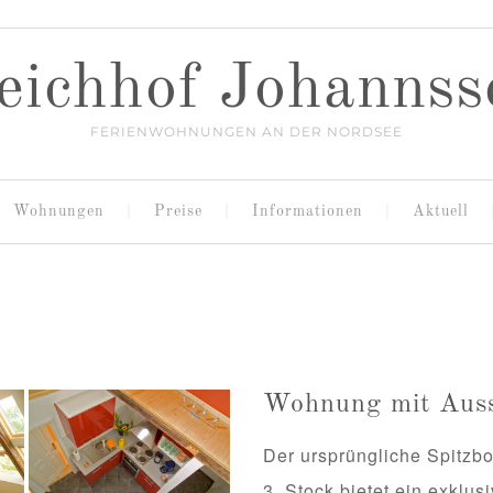
eichhof Johannss
FERIENWOHNUNGEN AN DER NORDSEE
Wohnungen
Preise
Informationen
Aktuell
Wohnung mit Auss
Der ursprüngliche Spitzb
3. Stock bietet ein exklu