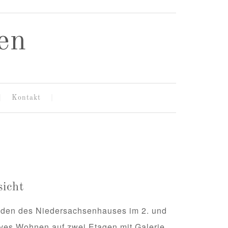
en
Kontakt
icht
oden des Niedersachsenhauses im 2. und
sives Wohnen auf zwei Etagen mit Galerie