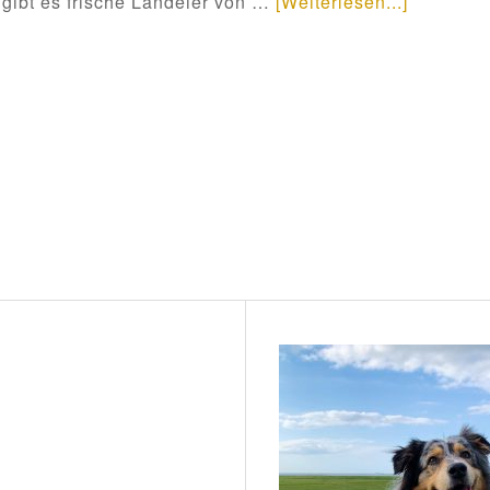
 gibt es frische Landeier von …
[Weiterlesen...]