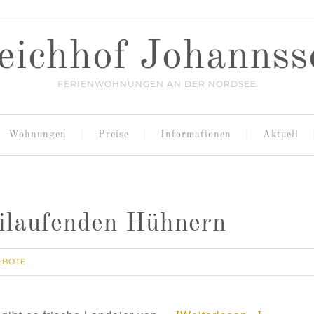
eichhof Johannss
FERIENWOHNUNGEN AN DER NORDSEE
Wohnungen
Preise
Informationen
Aktuell
eilaufenden Hühnern
EBOTE