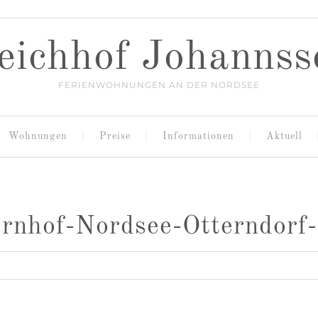
eichhof Johannss
FERIENWOHNUNGEN AN DER NORDSEE
Wohnungen
Preise
Informationen
Aktuell
rnhof-Nordsee-Otterndorf