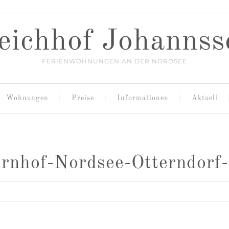
eichhof Johannss
FERIENWOHNUNGEN AN DER NORDSEE
Wohnungen
Preise
Informationen
Aktuell
rnhof-Nordsee-Otterndorf