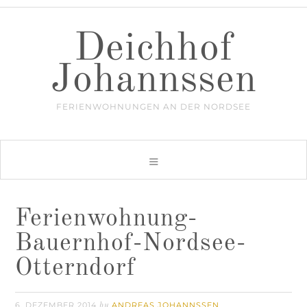
Deichhof
Johannssen
FERIENWOHNUNGEN AN DER NORDSEE
Ferienwohnung-
Bauernhof-Nordsee-
Otterndorf
6. DEZEMBER 2014
ANDREAS JOHANNSSEN
by