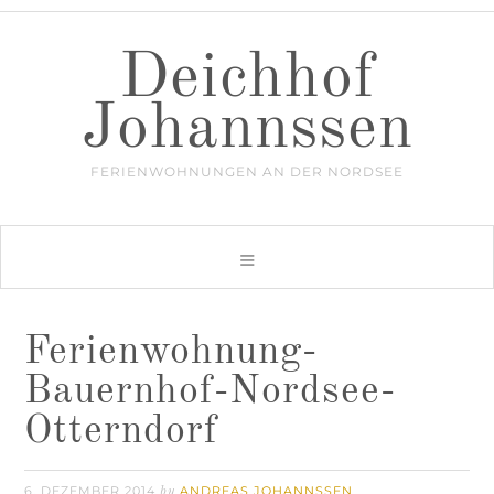
Deichhof
Johannssen
FERIENWOHNUNGEN AN DER NORDSEE
Ferienwohnung-
Bauernhof-Nordsee-
Otterndorf
6. DEZEMBER 2014
ANDREAS JOHANNSSEN
by