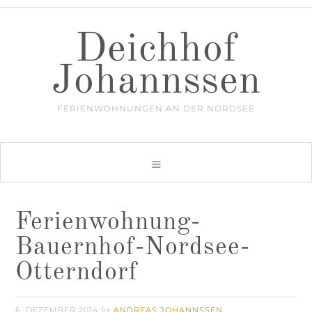
Deichhof
Johannssen
FERIENWOHNUNGEN AN DER NORDSEE
Ferienwohnung-
Bauernhof-Nordsee-
Otterndorf
6. DEZEMBER 2014
ANDREAS JOHANNSSEN
by